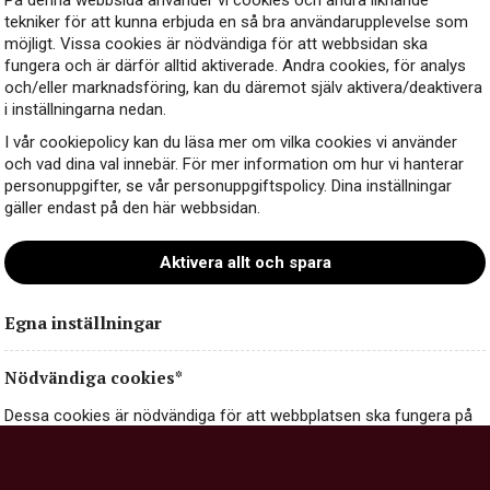
På denna webbsida använder vi cookies och andra liknande
tekniker för att kunna erbjuda en så bra användarupplevelse som
möjligt. Vissa cookies är nödvändiga för att webbsidan ska
fungera och är därför alltid aktiverade. Andra cookies, för analys
och/eller marknadsföring, kan du däremot själv aktivera/deaktivera
i inställningarna nedan.
Kontakt
I vår cookiepolicy kan du läsa mer om vilka cookies vi använder
och vad dina val innebär. För mer information om hur vi hanterar
personuppgifter, se vår personuppgiftspolicy. Dina inställningar
gäller endast på den här webbsidan.
Aktivera allt och spara
Egna inställningar
Nödvändiga cookies*
Dessa cookies är nödvändiga för att webbplatsen ska fungera på
ett säkert och korrekt sätt, och går därför inte att stänga av.
Nödvändiga cookies kan innehålla information om val och
inställningar du gör på webbplatsen, exempelvis dina inställningar