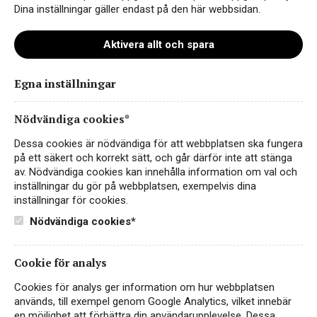
nationell lagstiftning. I denna personuppgifts-policy
Dina inställningar gäller endast på den här webbsidan.
redogör vi för hur vi behandlar dina personuppgifter. För
mer information om hur vi hanterar cookies, vänligen se
Aktivera allt och spara
vår
cookiepolicy
.
Egna inställningar
1. Vilka personuppgifter samlas
in och varför?
Nödvändiga cookies*
Med personuppgift avses all information som direkt eller
Dessa cookies är nödvändiga för att webbplatsen ska fungera
indirekt kan hänföras till dig. Det kan till exempel röra sig
på ett säkert och korrekt sätt, och går därför inte att stänga
om namn, bild, personnummer och köphistorik. Vi samlar
av. Nödvändiga cookies kan innehålla information om val och
in personuppgifter, och är därmed
inställningar du gör på webbplatsen, exempelvis dina
personuppgiftsansvarig, i följande situationer:
inställningar för cookies.
Nödvändiga cookies*
1.1 När du kontaktar oss via e-post eller telefon
Om du kontaktar oss via e-post eller telefon, till exempel
Cookie för analys
för att du har en produktfråga, hanterar vi de uppgifter
som du har valt att lämna vid kontakttillfället. Exempel på
Cookies för analys ger information om hur webbplatsen
sådana uppgifter är namn, telefonnummer och e-
används, till exempel genom Google Analytics, vilket innebär
postadress.
en möjlighet att förbättra din användarupplevelse. Dessa