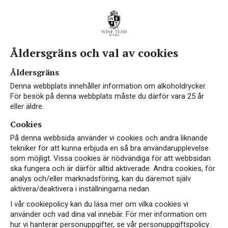
Åldersgräns och val av cookies
Personuppgiftspolicy
för
Åldersgräns
Wine Team Global AB
Denna webbplats innehåller information om alkoholdrycker.
För besök på denna webbplats måste du därför vara 25 år
eller äldre.
Denna webbplats är en informationskanal för
alkoholhaltiga drycker där Wine Team Global AB med
Cookies
organisationsnummer 556782–5293 (”vi” eller ”oss”)
På denna webbsida använder vi cookies och andra liknande
upplyser om utvalda produkter från Systembolagets
tekniker för att kunna erbjuda en så bra användarupplevelse
sortiment. Eftersom webbplatsen innehåller information
som möjligt. Vissa cookies är nödvändiga för att webbsidan
om alkoholhaltiga drycker vänder den sig till dig som är
ska fungera och är därför alltid aktiverade. Andra cookies, för
över 25 år.
analys och/eller marknadsföring, kan du däremot själv
aktivera/deaktivera i inställningarna nedan.
Vi behandlar dina personuppgifter i enlighet med gällande
integritetsskyddslagstiftning. Det innebär att
I vår cookiepolicy kan du läsa mer om vilka cookies vi
behandlingen bland annat sker med beaktande av
använder och vad dina val innebär. För mer information om
förordning (EU) 2016/679 (”GDPR”) och kompletterande
hur vi hanterar personuppgifter, se vår personuppgiftspolicy.