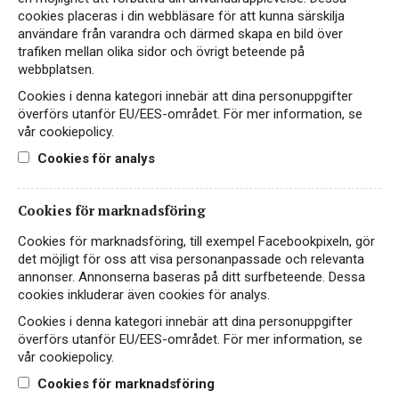
cookies placeras i din webbläsare för att kunna särskilja
1.2 När du söker jobb hos oss
användare från varandra och därmed skapa en bild över
trafiken mellan olika sidor och övrigt beteende på
Om du skickar en jobbansökan till oss via e-post kommer
webbplatsen.
din ansökan att vidarebefordras till vår HR-avdelning. De
personuppgifter som kan vidarebefordras är exempelvis
Cookies i denna kategori innebär att dina personuppgifter
namn, telefonnummer, e-postadress och
överförs utanför EU/EES-området. För mer information, se
vår cookiepolicy.
ansökningshandlingar.
Cookies för analys
1.3 När du kontaktar oss via sociala medier
Om du kontaktar oss via sociala medier, till exempel på
Cookies för marknadsföring
vår Facebooksida, kommer personuppgifterna endast att
behandlas inom ramen för den sociala medie-plattformen.
Cookies för marknadsföring, till exempel Facebookpixeln, gör
Vi kommer därför att hänvisa dig till att maila in ditt
det möjligt för oss att visa personanpassade och relevanta
ärende till vår e-postadress
info@wineteam.se
.
annonser. Annonserna baseras på ditt surfbeteende. Dessa
cookies inkluderar även cookies för analys.
1.4 När du registrerar dig för vårt nyhetsbrev
Cookies i denna kategori innebär att dina personuppgifter
Om du registrerar dig för vårt nyhetsbrev kommer vi att
överförs utanför EU/EES-området. För mer information, se
vår cookiepolicy.
behandla de personuppgifter som är nödvändiga för att
kunna göra utskick till dig, till exempel ditt namn,
Cookies för marknadsföring
telefonnummer och e-postadress.