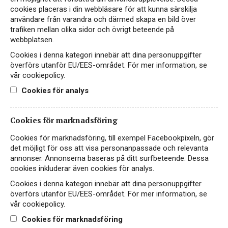
cookies placeras i din webbläsare för att kunna särskilja
användare från varandra och därmed skapa en bild över
trafiken mellan olika sidor och övrigt beteende på
webbplatsen.
Cookies i denna kategori innebär att dina personuppgifter
överförs utanför EU/EES-området. För mer information, se
vår cookiepolicy.
Cookies för analys
Cookies för marknadsföring
Cookies för marknadsföring, till exempel Facebookpixeln, gör
det möjligt för oss att visa personanpassade och relevanta
TIPS
annonser. Annonserna baseras på ditt surfbeteende. Dessa
Vin till Fisk
cookies inkluderar även cookies för analys.
Cookies i denna kategori innebär att dina personuppgifter
Upptäck det Perfekta Vinet till Fiskrätter Letar du efter
överförs utanför EU/EES-området. För mer information, se
det perfekta vinet till fisk? Välkommen till vår guide –
vår cookiepolicy.
för…
Läs mer
Cookies för marknadsföring