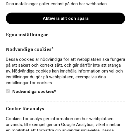
Dina inställningar gäller endast på den här webbsidan.
Aktivera allt och spara
Egna inställningar
Nödvändiga cookies*
Dessa cookies är nödvändiga för att webbplatsen ska fungera
på ett säkert och korrekt sätt, och går därför inte att stänga
av. Nödvändiga cookies kan innehålla information om val och
inställningar du gör på webbplatsen, exempelvis dina
VIN
inställningar för cookies.
Lär dig mer om Nebbiolo –
Nödvändiga cookies*
Piemontes stolthet
Lär dig mer om Nebbiolo – Piemontes stolthet Nebbiolo
Cookie för analys
ger strukturerade viner med doft av nypon, jordgubbar,
rosor, tobak och…
Läs mer
Cookies för analys ger information om hur webbplatsen
används, till exempel genom Google Analytics, vilket innebär
en möjlighet att förbättra din användarupplevelse. Dessa