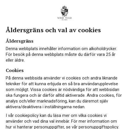
Åldersgräns och val av cookies
Nyheter, artiklar &
Åldersgräns
inspiration
Denna webbplats innehåller information om alkoholdrycker.
För besök på denna webbplats måste du därför vara 25 år
eller äldre.
Cookies
Upptäck våra senaste nyheter, ta del av tips och
På denna webbsida använder vi cookies och andra liknande
inspiration från vinets värld. Här hittar du allt
tekniker för att kunna erbjuda en så bra användarupplevelse
som möjligt. Vissa cookies är nödvändiga för att webbsidan
från spännande vinfakta, dryckestips till mat och
ska fungera och är därför alltid aktiverade. Andra cookies, för
inblick i vårt hållbarhetsarbete. Vi önskar dig en
analys och/eller marknadsföring, kan du däremot själv
trevlig läsning!
aktivera/deaktivera i inställningarna nedan.
I vår cookiepolicy kan du läsa mer om vilka cookies vi
använder och vad dina val innebär. För mer information om
hur vi hanterar personuppgifter, se vår personuppgiftspolicy.