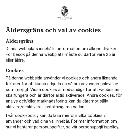
Åldersgräns och val av cookies
Åldersgräns
Denna webbplats innehåller information om alkoholdrycker.
För besök på denna webbplats måste du därför vara 25 år
eller äldre.
Cookies
På denna webbsida använder vi cookies och andra liknande
tekniker för att kunna erbjuda en så bra användarupplevelse
som möjligt. Vissa cookies är nödvändiga för att webbsidan
ska fungera och är därför alltid aktiverade. Andra cookies, för
Från stora visioner
analys och/eller marknadsföring, kan du däremot själv
aktivera/deaktivera i inställningarna nedan.
till utmärkta viner
I vår cookiepolicy kan du läsa mer om vilka cookies vi
använder och vad dina val innebär. För mer information om
hur vi hanterar personuppgifter, se vår personuppgiftspolicy.
LÄS MER OM OSS