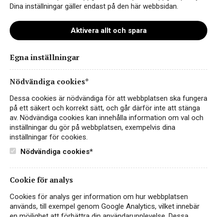
Dina inställningar gäller endast på den här webbsidan.
Aktivera allt och spara
Egna inställningar
Nödvändiga cookies*
Dessa cookies är nödvändiga för att webbplatsen ska fungera
Vårt hållbarhetsarbete
på ett säkert och korrekt sätt, och går därför inte att stänga
av. Nödvändiga cookies kan innehålla information om val och
inställningar du gör på webbplatsen, exempelvis dina
inställningar för cookies.
Nödvändiga cookies*
Cookie för analys
Nyheter i sortimentet
Vårt sortiment
Cookies för analys ger information om hur webbplatsen
används, till exempel genom Google Analytics, vilket innebär
en möjlighet att förbättra din användarupplevelse. Dessa