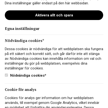
Dina inställningar gäller endast på den här webbsidan.
Aktivera allt och spara
Instagram
Egna inställningar
Facebook
LinkedIn
Nödvändiga cookies*
Dessa cookies är nödvändiga för att webbplatsen ska fungera
Kontakt
på ett säkert och korrekt sätt, och går därför inte att stänga
av. Nödvändiga cookies kan innehålla information om val och
Sekretess- & Cookiepolicy
inställningar du gör på webbplatsen, exempelvis dina
inställningar för cookies.
Personuppgiftspolicy
Nödvändiga cookies*
English
Cookie för analys
Cookies för analys ger information om hur webbplatsen
används, till exempel genom Google Analytics, vilket innebär
en möjlighet att förbättra din användarupplevelse. Dessa