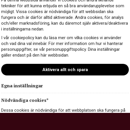
På denna webbsida använder vi cookies och andra liknande
tekniker för att kunna erbjuda en så bra användarupplevelse som
möjligt. Vissa cookies är nödvändiga för att webbsidan ska
fungera och är därför alltid aktiverade. Andra cookies, för analys
och/eller marknadsföring, kan du däremot själv aktivera/deaktivera
i inställningarna nedan.
I vår cookiepolicy kan du läsa mer om vilka cookies vi använder
och vad dina val innebär. För mer information om hur vi hanterar
personuppgifter, se vår personuppgiftspolicy. Dina inställningar
Kontakt
gäller endast på den här webbsidan.
Aktivera allt och spara
Egna inställningar
Nödvändiga cookies*
Dessa cookies är nödvändiga för att webbplatsen ska fungera på
ett säkert och korrekt sätt, och går därför inte att stänga av.
Nödvändiga cookies kan innehålla information om val och
inställningar du gör på webbplatsen, exempelvis dina inställningar