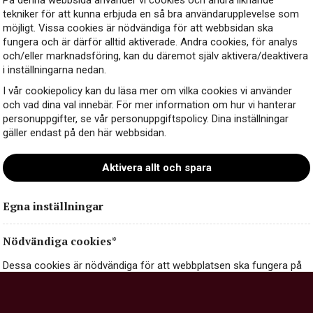
På denna webbsida använder vi cookies och andra liknande
tekniker för att kunna erbjuda en så bra användarupplevelse som
möjligt. Vissa cookies är nödvändiga för att webbsidan ska
fungera och är därför alltid aktiverade. Andra cookies, för analys
och/eller marknadsföring, kan du däremot själv aktivera/deaktivera
i inställningarna nedan.
Kontakt
I vår cookiepolicy kan du läsa mer om vilka cookies vi använder
och vad dina val innebär. För mer information om hur vi hanterar
personuppgifter, se vår personuppgiftspolicy. Dina inställningar
gäller endast på den här webbsidan.
Aktivera allt och spara
Egna inställningar
Nödvändiga cookies*
Dessa cookies är nödvändiga för att webbplatsen ska fungera på
ett säkert och korrekt sätt, och går därför inte att stänga av.
Nödvändiga cookies kan innehålla information om val och
inställningar du gör på webbplatsen, exempelvis dina inställningar