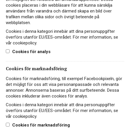
cookies placeras i din webbläsare för att kunna särskilja
användare från varandra och därmed skapa en bild över
trafiken mellan olika sidor och övrigt beteende på
webbplatsen.
Cookies i denna kategori innebär att dina personuppgifter
överförs utanför EU/EES-området. För mer information, se
vår cookiepolicy.
Instagram
Cookies för analys
Facebook
Cookies för marknadsföring
LinkedIn
Cookies för marknadsföring, till exempel Facebookpixeln, gör
det möjligt för oss att visa personanpassade och relevanta
annonser. Annonserna baseras på ditt surfbeteende. Dessa
Kontakt
cookies inkluderar även cookies för analys.
Sekretess- & Cookiepolicy
Cookies i denna kategori innebär att dina personuppgifter
överförs utanför EU/EES-området. För mer information, se
Personuppgiftspolicy
vår cookiepolicy.
English
Cookies för marknadsföring