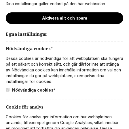
Dina inställningar gäller endast på den här webbsidan.
Aktivera allt och spara
Egna inställningar
LYNX Cabernet Sauvignon
Nödvändiga cookies*
RÖTT VIN
USA, KALIFORNIEN
Dessa cookies är nödvändiga för att webbplatsen ska fungera
på ett säkert och korrekt sätt, och går därför inte att stänga
Fruktig och fyllig cabernet sauvignon! Ett
av. Nödvändiga cookies kan innehålla information om val och
premiumvin från Kalifornien.
inställningar du gör på webbplatsen, exempelvis dina
inställningar för cookies.
139 kr
LÄS MER
Nödvändiga cookies*
Cookie för analys
Cookies för analys ger information om hur webbplatsen
används, till exempel genom Google Analytics, vilket innebär
en möjlighet att förbättra din användarupplevelse. Dessa