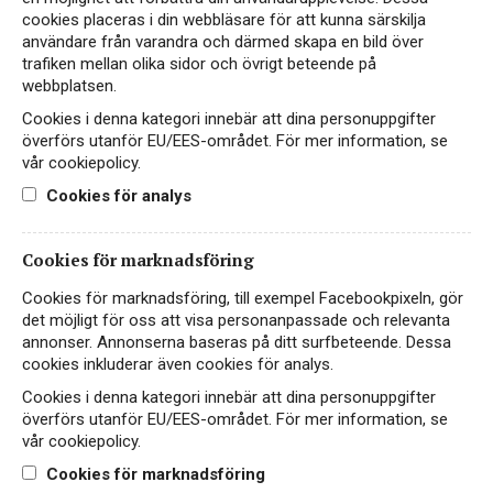
från Toscana på
cookies placeras i din webbläsare för att kunna särskilja
Systembolaget
användare från varandra och därmed skapa en bild över
trafiken mellan olika sidor och övrigt beteende på
Vinmakningsteknik från
Perfekt till vilt!
webbplatsen.
1300-talet
Cookies i denna kategori innebär att dina personuppgifter
överförs utanför EU/EES-området. För mer information, se
Hitta passande recept hos Viva Vin & Mat
vår cookiepolicy.
Cookies för analys
Cookies för marknadsföring
PASSAR TILL
Cookies för marknadsföring, till exempel Facebookpixeln, gör
det möjligt för oss att visa personanpassade och relevanta
annonser. Annonserna baseras på ditt surfbeteende. Dessa
cookies inkluderar även cookies för analys.
Kött
Vegetariskt
Cookies i denna kategori innebär att dina personuppgifter
överförs utanför EU/EES-området. För mer information, se
vår cookiepolicy.
Cookies för marknadsföring
FAKTA