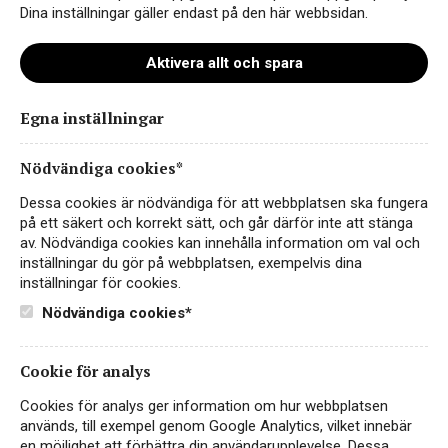
Dina inställningar gäller endast på den här webbsidan.
Aktivera allt och spara
Casa Capriolo Governo
Egna inställningar
ART.NR 71002
Nödvändiga cookies*
RÖTT VIN
Dessa cookies är nödvändiga för att webbplatsen ska fungera
ITALIEN, TOSCANA
på ett säkert och korrekt sätt, och går därför inte att stänga
av. Nödvändiga cookies kan innehålla information om val och
Governo är Toscanas eget svar på Ripasso. En metod
inställningar du gör på webbplatsen, exempelvis dina
som innebär att torkade druvor tillsätts till ett färdigt vin
inställningar för cookies.
så att det jäser igen och får mer kraft, smak och…
Läs
Nödvändiga cookies*
mer
Cookie för analys
109 kr
KÖP PÅ SYSTEMBOLAGET
Cookies för analys ger information om hur webbplatsen
används, till exempel genom Google Analytics, vilket innebär
Topp tio bästsäljande
Sangiovese
en möjlighet att förbättra din användarupplevelse. Dessa