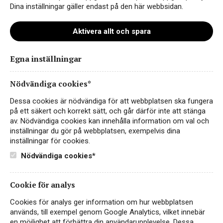
Dina inställningar gäller endast på den här webbsidan.
Aktivera allt och spara
Il Barone Organic Rosé
Egna inställningar
ART.NR 74920
Nödvändiga cookies*
ROSÉVIN
Dessa cookies är nödvändiga för att webbplatsen ska fungera
SPANIEN
på ett säkert och korrekt sätt, och går därför inte att stänga
av. Nödvändiga cookies kan innehålla information om val och
Il Barone Organic Rosé – ett välbalanserat ekologiskt
inställningar du gör på webbplatsen, exempelvis dina
rosévin från Spanien där kvalitet och pris är i harmoni.
inställningar för cookies.
Vinet är gjort på druvorna garnacha och tempranillo som är
Nödvändiga cookies*
klassiska rosévinsdruvor…
Läs mer
Cookie för analys
209 kr
KÖP PÅ SYSTEMBOLAGET
Cookies för analys ger information om hur webbplatsen
används, till exempel genom Google Analytics, vilket innebär
Prisvärd
Frisk och Fruktig
en möjlighet att förbättra din användarupplevelse. Dessa