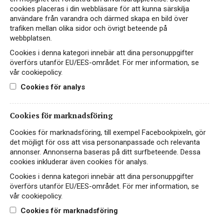
cookies placeras i din webbläsare för att kunna särskilja
Ekologiskt
Veganskt
användare från varandra och därmed skapa en bild över
trafiken mellan olika sidor och övrigt beteende på
webbplatsen.
Hitta passande recept hos Viva Vin & Mat
Cookies i denna kategori innebär att dina personuppgifter
överförs utanför EU/EES-området. För mer information, se
vår cookiepolicy.
Cookies för analys
PASSAR TILL
Cookies för marknadsföring
Cookies för marknadsföring, till exempel Facebookpixeln, gör
det möjligt för oss att visa personanpassade och relevanta
Aperitif
Fågel
Fisk & skaldjur
annonser. Annonserna baseras på ditt surfbeteende. Dessa
cookies inkluderar även cookies för analys.
Cookies i denna kategori innebär att dina personuppgifter
överförs utanför EU/EES-området. För mer information, se
Småplock
Vegetariskt
vår cookiepolicy.
Cookies för marknadsföring