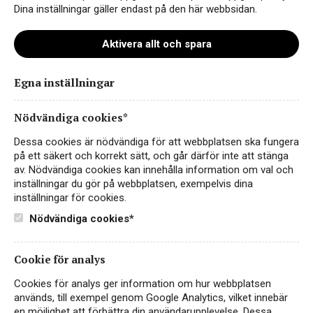
Dina inställningar gäller endast på den här webbsidan.
Aktivera allt och spara
White Marlin Islands
Egna inställningar
ART.NR 79499
Nödvändiga cookies*
VITT VIN
Dessa cookies är nödvändiga för att webbplatsen ska fungera
NYA ZEELAND
på ett säkert och korrekt sätt, och går därför inte att stänga
av. Nödvändiga cookies kan innehålla information om val och
White Marlin Islands Från de vindpinade kustlinjerna i
inställningar du gör på webbplatsen, exempelvis dina
Nya Zeeland kommer White Marlin Islands – Ett frisk och
inställningar för cookies.
fruktigt vitt vin gjort på den populära druvan Sauvignon
Nödvändiga cookies*
Blanc. Finns nu…
Läs mer
Cookie för analys
99 kr
KÖP PÅ SYSTEMBOLAGET
Cookies för analys ger information om hur webbplatsen
används, till exempel genom Google Analytics, vilket innebär
Bäst prissatta
Passar perfekt till fisk
en möjlighet att förbättra din användarupplevelse. Dessa