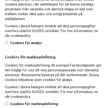
Sauvignon Blanc på 1 L
och skaldjur
cookies placeras i din webbläsare för att kunna särskilja
från Nya Zeeland
användare från varandra och därmed skapa en bild över
trafiken mellan olika sidor och övrigt beteende på
100% Sauvignon Blanc
Unik första Sauvignon
webbplatsen.
Blanc från Nya Zeeland
på 1-Liters flaska
Cookies i denna kategori innebär att dina personuppgifter
överförs utanför EU/EES-området. För mer information, se
vår cookiepolicy.
Hitta passande recept hos Viva Vin & Mat
Cookies för analys
Cookies för marknadsföring
PASSAR TILL
Cookies för marknadsföring, till exempel Facebookpixeln, gör
det möjligt för oss att visa personanpassade och relevanta
annonser. Annonserna baseras på ditt surfbeteende. Dessa
cookies inkluderar även cookies för analys.
Asiatiskt
Fågel
Fisk & skaldjur
Cookies i denna kategori innebär att dina personuppgifter
överförs utanför EU/EES-området. För mer information, se
vår cookiepolicy.
Cookies för marknadsföring
Sallad