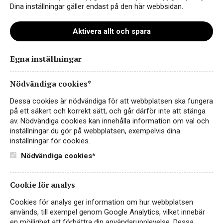
vägen som kristna pilgrimer tog som skulle till
Dina inställningar gäller endast på den här webbsidan.
Santiago de Compostela och sedan 1000-talet
finns en mängd kyrkor, kloster och hospicer
Aktivera allt och spara
uppförda. I regionen framställs enbart röda viner
som framförallt görs av druvsorten merlot. Övriga
Egna inställningar
vanliga sorter är cabernet franc och cabernet
sauvignon. Saint-Emilion sin egen klassificering
Nödvändiga cookies*
som började gälla 1955 och uppdateras då och då.
Dessa cookies är nödvändiga för att webbplatsen ska fungera
Klassificeringen har tre nivåer: Premier grand
på ett säkert och korrekt sätt, och går därför inte att stänga
cru classé A Premier grand cru classé B Grands
av. Nödvändiga cookies kan innehålla information om val och
inställningar du gör på webbplatsen, exempelvis dina
crus classé Under klassificeringen finns också
inställningar för cookies.
Saint-Emilion Grand cru (utan ordet "classé" på
Nödvändiga cookies*
slutet) och under den Saint-Emilion (utan tillägg
av "Grand cru").
Cookie för analys
Cookies för analys ger information om hur webbplatsen
används, till exempel genom Google Analytics, vilket innebär
en möjlighet att förbättra din användarupplevelse. Dessa