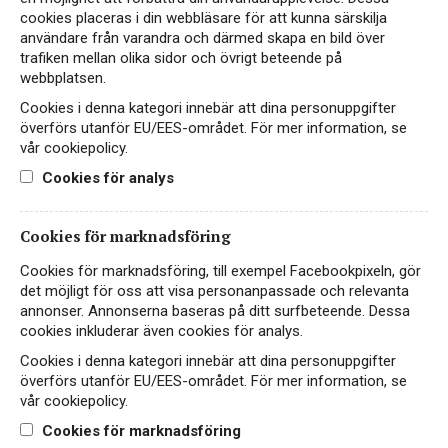
cookies placeras i din webbläsare för att kunna särskilja
användare från varandra och därmed skapa en bild över
trafiken mellan olika sidor och övrigt beteende på
webbplatsen.
Cookies i denna kategori innebär att dina personuppgifter
överförs utanför EU/EES-området. För mer information, se
vår cookiepolicy.
Cookies för analys
Cookies för marknadsföring
Château de Lussac
Cookies för marknadsföring, till exempel Facebookpixeln, gör
det möjligt för oss att visa personanpassade och relevanta
RÖTT VIN
annonser. Annonserna baseras på ditt surfbeteende. Dessa
FRANKRIKE, BORDEAUX, SAINT-EMILION
cookies inkluderar även cookies för analys.
Fyndbordeaux med både ålder och karaktär
Cookies i denna kategori innebär att dina personuppgifter
överförs utanför EU/EES-området. För mer information, se
vår cookiepolicy.
179 kr
LÄS MER
Cookies för marknadsföring