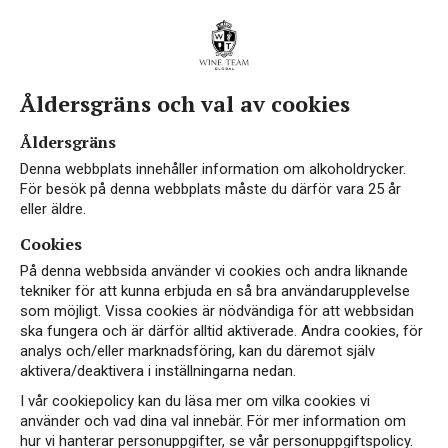
Åldersgräns och val av cookies
Vin från Saint-Emilion
Åldersgräns
Denna webbplats innehåller information om alkoholdrycker.
För besök på denna webbplats måste du därför vara 25 år
eller äldre.
Cookies
Saint-Emilion är en stad och kommun öster om
På denna webbsida använder vi cookies och andra liknande
Bordeaux i departementet Gironde i regionen
tekniker för att kunna erbjuda en så bra användarupplevelse
som möjligt. Vissa cookies är nödvändiga för att webbsidan
Aquitaine i sydvästra Frankrike. Staden som finns
ska fungera och är därför alltid aktiverade. Andra cookies, för
på FNs världsarvslista har gett sitt namn åt den
analys och/eller marknadsföring, kan du däremot själv
berömda omkringliggande vinregionen. Romarna
aktivera/deaktivera i inställningarna nedan.
planterade de första vinrankorna under första
I vår cookiepolicy kan du läsa mer om vilka cookies vi
århundradet e. Kr. Saint-Emilion låg även på
använder och vad dina val innebär. För mer information om
hur vi hanterar personuppgifter, se vår personuppgiftspolicy.