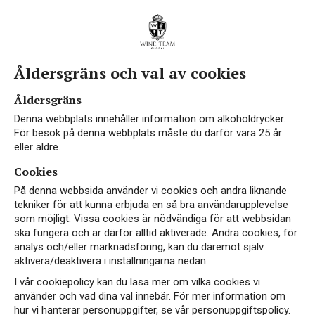
Åldersgräns och val av cookies
Vin från Coteaux Varois
Åldersgräns
en Provence
Denna webbplats innehåller information om alkoholdrycker.
För besök på denna webbplats måste du därför vara 25 år
eller äldre.
Cookies
Coteaux Varois en Provence är ett kalkstensrikt,
På denna webbsida använder vi cookies och andra liknande
2 500 hektar stort bergsområde i Provence.
tekniker för att kunna erbjuda en så bra användarupplevelse
som möjligt. Vissa cookies är nödvändiga för att webbsidan
Vingårdarna ligger på 350 - 500 meter över havet.
ska fungera och är därför alltid aktiverade. Andra cookies, för
Vår och höst är milda, somrarna kan vara mycket
analys och/eller marknadsföring, kan du däremot själv
varma och vintrarna karga. Här produceras 16
aktivera/deaktivera i inställningarna nedan.
miljoner flaskor om året varav 90% är roséviner. I
I vår cookiepolicy kan du läsa mer om vilka cookies vi
området finns 75 privata producenter och 10
använder och vad dina val innebär. För mer information om
hur vi hanterar personuppgifter, se vår personuppgiftspolicy.