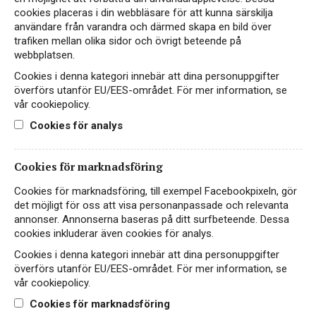
cookies placeras i din webbläsare för att kunna särskilja
Friskt och elegant rosévin på box från hjärtat av
användare från varandra och därmed skapa en bild över
AOP Coteaux Varois en Provence
trafiken mellan olika sidor och övrigt beteende på
webbplatsen.
299 kr
LÄS MER
Cookies i denna kategori innebär att dina personuppgifter
överförs utanför EU/EES-området. För mer information, se
vår cookiepolicy.
Cookies för analys
Cookies för marknadsföring
Cookies för marknadsföring, till exempel Facebookpixeln, gör
det möjligt för oss att visa personanpassade och relevanta
annonser. Annonserna baseras på ditt surfbeteende. Dessa
cookies inkluderar även cookies för analys.
Cookies i denna kategori innebär att dina personuppgifter
överförs utanför EU/EES-området. För mer information, se
vår cookiepolicy.
Instagram
Cookies för marknadsföring