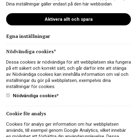
Dina inställningar gäller endast på den här webbsidan.
Aktivera allt och spara
Egna inställningar
Nödvändiga cookies*
Dessa cookies är nödvändiga för att webbplatsen ska fungera
på ett säkert och korrekt sätt, och går därför inte att stänga
av. Nödvändiga cookies kan innehålla information om val och
inställningar du gör på webbplatsen, exempelvis dina
inställningar för cookies.
Pazzione Riesling Organic
Nödvändiga cookies*
Pfalz by Pernilla Wahlgren
VITT VIN
Cookie för analys
TYSKLAND, PFALZ
Cookies för analys ger information om hur webbplatsen
En ekologisk, torr och fruktig Riesling på box
används, till exempel genom Google Analytics, vilket innebär
från det klassiska vinområdet Pfalz i södra
en möjlighet att förbättra din användarupplevelse. Dessa