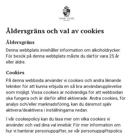
Åldersgräns och val av cookies
Vin från Pfalz
Åldersgräns
Denna webbplats innehåller information om alkoholdrycker.
För besök på denna webbplats måste du därför vara 25 år
eller äldre.
Cookies
Geografin präglas av de skyddande Haardtbergen
På denna webbsida använder vi cookies och andra liknande
i väster vilket ger ett för Tyskland varmt och
tekniker för att kunna erbjuda en så bra användarupplevelse
som möjligt. Vissa cookies är nödvändiga för att webbsidan
soligt klimat. Pfalz har Tysklands högsta
ska fungera och är därför alltid aktiverade. Andra cookies, för
medeltemperatur vilket kombinerat med lätta
analys och/eller marknadsföring, kan du däremot själv
och väldränerade sandjordar ger bra
aktivera/deaktivera i inställningarna nedan.
förutsättningar för odling av vin.
I vår cookiepolicy kan du läsa mer om vilka cookies vi
använder och vad dina val innebär. För mer information om
hur vi hanterar personuppgifter, se vår personuppgiftspolicy.