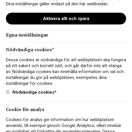
Dina inställningar gäller endast på den här webbsidan.
Aktivera allt och spara
Egna inställningar
Linnea WT okt 2024 foto Evan
Pantiel
Nödvändiga cookies*
Dessa cookies är nödvändiga för att webbplatsen ska fungera
på ett säkert och korrekt sätt, och går därför inte att stänga
av. Nödvändiga cookies kan innehålla information om val och
inställningar du gör på webbplatsen, exempelvis dina
inställningar för cookies.
Nödvändiga cookies*
Cookie för analys
Cookies för analys ger information om hur webbplatsen
Instagram
används, till exempel genom Google Analytics, vilket innebär
en möjlighet att förbättra din användarupplevelse. Dessa