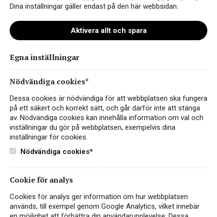
Dina inställningar gäller endast på den här webbsidan.
Aktivera allt och spara
Egna inställningar
elin-blomquist-wine-team-farg
Nödvändiga cookies*
Dessa cookies är nödvändiga för att webbplatsen ska fungera
på ett säkert och korrekt sätt, och går därför inte att stänga
av. Nödvändiga cookies kan innehålla information om val och
inställningar du gör på webbplatsen, exempelvis dina
inställningar för cookies.
Nödvändiga cookies*
Cookie för analys
Instagram
Cookies för analys ger information om hur webbplatsen
används, till exempel genom Google Analytics, vilket innebär
Facebook
en möjlighet att förbättra din användarupplevelse. Dessa