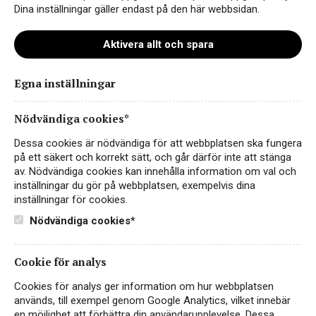
Dina inställningar gäller endast på den här webbsidan.
Aktivera allt och spara
Egna inställningar
giertz_farg_020
Nödvändiga cookies*
Dessa cookies är nödvändiga för att webbplatsen ska fungera
på ett säkert och korrekt sätt, och går därför inte att stänga
av. Nödvändiga cookies kan innehålla information om val och
inställningar du gör på webbplatsen, exempelvis dina
inställningar för cookies.
Nödvändiga cookies*
Cookie för analys
Instagram
Cookies för analys ger information om hur webbplatsen
används, till exempel genom Google Analytics, vilket innebär
Facebook
en möjlighet att förbättra din användarupplevelse. Dessa