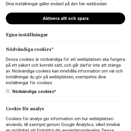
Dina inställningar gäller endast på den här webbsidan.
Aktivera allt och spara
Egna inställningar
Madeleine Ullman WT svvit
Nödvändiga cookies*
Dessa cookies är nödvändiga för att webbplatsen ska fungera
på ett säkert och korrekt sätt, och går därför inte att stänga
av. Nödvändiga cookies kan innehålla information om val och
inställningar du gör på webbplatsen, exempelvis dina
inställningar för cookies.
Nödvändiga cookies*
Cookie för analys
Instagram
Cookies för analys ger information om hur webbplatsen
används, till exempel genom Google Analytics, vilket innebär
Facebook
en möjlighet att förbättra din användarupplevelse. Dessa