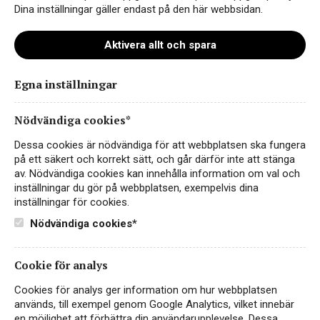
Dina inställningar gäller endast på den här webbsidan.
Aktivera allt och spara
Egna inställningar
Calissano Monferrato
Nödvändiga cookies*
RÖTT VIN
ITALIEN, PIEMONTE, MONFERRATO DOC
Dessa cookies är nödvändiga för att webbplatsen ska fungera
på ett säkert och korrekt sätt, och går därför inte att stänga
Fruktigt och bärigt rött vin från Monferrato i
av. Nödvändiga cookies kan innehålla information om val och
Piemonte gjord på den populära druvan Barbera.
inställningar du gör på webbplatsen, exempelvis dina
inställningar för cookies.
99 kr
LÄS MER
Nödvändiga cookies*
Cookie för analys
Cookies för analys ger information om hur webbplatsen
används, till exempel genom Google Analytics, vilket innebär
en möjlighet att förbättra din användarupplevelse. Dessa