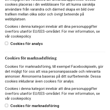
cookies placeras i din webbläsare för att kunna särskilja
användare från varandra och därmed skapa en bild över
trafiken mellan olika sidor och övrigt beteende på
webbplatsen.
Cookies i denna kategori innebär att dina personuppgifter
överförs utanför EU/EES-området. För mer information, se
vår cookiepolicy.
Instagram
Cookies för analys
Facebook
Cookies för marknadsföring
LinkedIn
Cookies för marknadsföring, till exempel Facebookpixeln, gör
det möjligt för oss att visa personanpassade och relevanta
annonser. Annonserna baseras på ditt surfbeteende. Dessa
Kontakt
cookies inkluderar även cookies för analys.
Sekretess- & Cookiepolicy
Cookies i denna kategori innebär att dina personuppgifter
överförs utanför EU/EES-området. För mer information, se
Personuppgiftspolicy
vår cookiepolicy.
English
Cookies för marknadsföring