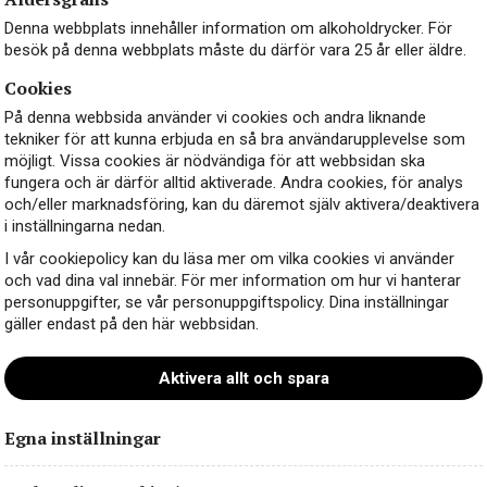
Denna webbplats innehåller information om alkoholdrycker. För
besök på denna webbplats måste du därför vara 25 år eller äldre.
Cookies
På denna webbsida använder vi cookies och andra liknande
tekniker för att kunna erbjuda en så bra användarupplevelse som
möjligt. Vissa cookies är nödvändiga för att webbsidan ska
fungera och är därför alltid aktiverade. Andra cookies, för analys
och/eller marknadsföring, kan du däremot själv aktivera/deaktivera
i inställningarna nedan.
I vår cookiepolicy kan du läsa mer om vilka cookies vi använder
och vad dina val innebär. För mer information om hur vi hanterar
personuppgifter, se vår personuppgiftspolicy. Dina inställningar
gäller endast på den här webbsidan.
Aktivera allt och spara
Calissano Monferrato –
Ett fruktigt och bärigt rött vin från Monfe
 Albarossa. Med inslag av solmogna mörka körsbär, björnbär, sko
l italiensk ost- och charkbricka, risotto med trattkantarell eller e
Egna inställningar
 innebär att det uppfyller kraven för
Denominazione di Origine Co