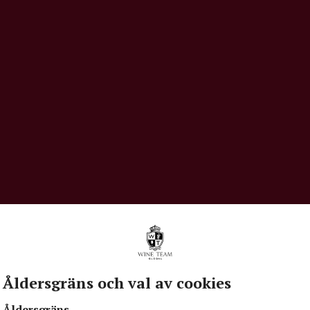
Kött
Ost
FÖRPACKNING
FÖRSLUTNING
S
Flaska 750 ml
Skruvkork
0
ÅRGÅNG
PRODUCENT
U
2024
Gruppo Italiano Vini -
It
Calissano
M
Åldersgräns och val av cookies
Åldersgräns