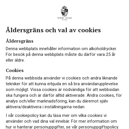
Åldersgräns och val av cookies
Vin från Monferrato DOC
Åldersgräns
Denna webbplats innehåller information om alkoholdrycker.
För besök på denna webbplats måste du därför vara 25 år
eller äldre.
Cookies
Monferrato tillhör Piemontes mest respekterade
På denna webbsida använder vi cookies och andra liknande
vinområden, känt för sina böljande kullar och
tekniker för att kunna erbjuda en så bra användarupplevelse
som möjligt. Vissa cookies är nödvändiga för att webbsidan
varierade mikroklimat som ger druvorna
ska fungera och är därför alltid aktiverade. Andra cookies, för
exceptionell karaktär. Området har beteckningen
analys och/eller marknadsföring, kan du däremot själv
DOC – Denominazione di Origine Controllata –
aktivera/deaktivera i inställningarna nedan.
en italiensk kvalitetsklassificering som
I vår cookiepolicy kan du läsa mer om vilka cookies vi
garanterar vinets ursprung, druvsort och
använder och vad dina val innebär. För mer information om
hur vi hanterar personuppgifter, se vår personuppgiftspolicy.