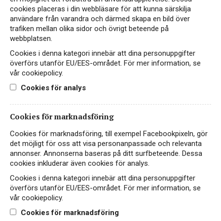
cookies placeras i din webbläsare för att kunna särskilja
användare från varandra och därmed skapa en bild över
Calissano Monferrato
trafiken mellan olika sidor och övrigt beteende på
webbplatsen.
RÖTT VIN
Cookies i denna kategori innebär att dina personuppgifter
ITALIEN, PIEMONTE, MONFERRATO DOC
överförs utanför EU/EES-området. För mer information, se
vår cookiepolicy.
Fruktigt och bärigt rött vin från Monferrato i
Cookies för analys
Piemonte gjord på den populära druvan Barbera.
99 kr
Cookies för marknadsföring
LÄS MER
Cookies för marknadsföring, till exempel Facebookpixeln, gör
det möjligt för oss att visa personanpassade och relevanta
annonser. Annonserna baseras på ditt surfbeteende. Dessa
cookies inkluderar även cookies för analys.
Cookies i denna kategori innebär att dina personuppgifter
överförs utanför EU/EES-området. För mer information, se
vår cookiepolicy.
Cookies för marknadsföring