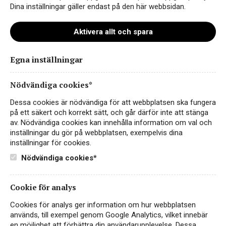
traditionella framställningsmetoder.
Dina inställningar gäller endast på den här webbsidan.
Ursprungsbeteckningen etablerades år 1994 och
omfattar ett brett område i provinserna Asti och
Aktivera allt och spara
Alessandria. Området Monferrato har en lång
vintradition som går tillbaka till romartiden, och
Egna inställningar
landskapet är sedan 2014 upptaget på UNESCO:s
världsarvslista för sina historiska vingårdar.
Nödvändiga cookies*
Dessa cookies är nödvändiga för att webbplatsen ska fungera
på ett säkert och korrekt sätt, och går därför inte att stänga
av. Nödvändiga cookies kan innehålla information om val och
NYHET
inställningar du gör på webbplatsen, exempelvis dina
inställningar för cookies.
Nödvändiga cookies*
Cookie för analys
Cookies för analys ger information om hur webbplatsen
används, till exempel genom Google Analytics, vilket innebär
en möjlighet att förbättra din användarupplevelse. Dessa