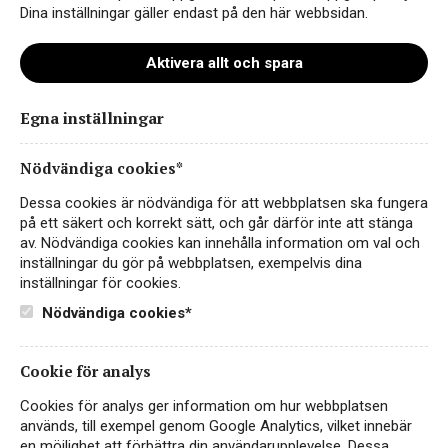
Dina inställningar gäller endast på den här webbsidan.
Aktivera allt och spara
Egna inställningar
Jean Biecher Pinot Gris
Organic Réserve
Nödvändiga cookies*
VITT VIN
Dessa cookies är nödvändiga för att webbplatsen ska fungera
FRANKRIKE, ALSACE
på ett säkert och korrekt sätt, och går därför inte att stänga
av. Nödvändiga cookies kan innehålla information om val och
Ekologiskt vitt vin med lite fruktsötma och en
inställningar du gör på webbplatsen, exempelvis dina
ursprungstypisk karaktär av päron, stenfrukt &
inställningar för cookies.
honung
Nödvändiga cookies*
115 kr
LÄS MER
Cookie för analys
Cookies för analys ger information om hur webbplatsen
används, till exempel genom Google Analytics, vilket innebär
en möjlighet att förbättra din användarupplevelse. Dessa