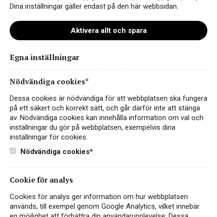
Dina inställningar gäller endast på den här webbsidan.
Aktivera allt och spara
Egna inställningar
wite0144-riesling-grand-cru-
rosacker-10000x10000high
Nödvändiga cookies*
Dessa cookies är nödvändiga för att webbplatsen ska fungera
på ett säkert och korrekt sätt, och går därför inte att stänga
av. Nödvändiga cookies kan innehålla information om val och
inställningar du gör på webbplatsen, exempelvis dina
inställningar för cookies.
Nödvändiga cookies*
Cookie för analys
Cookies för analys ger information om hur webbplatsen
Instagram
används, till exempel genom Google Analytics, vilket innebär
en möjlighet att förbättra din användarupplevelse. Dessa