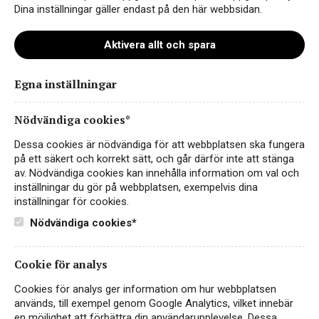
Dina inställningar gäller endast på den här webbsidan.
Aktivera allt och spara
Egna inställningar
Frankfurt Gold Medal 2025
Nödvändiga cookies*
Dessa cookies är nödvändiga för att webbplatsen ska fungera
på ett säkert och korrekt sätt, och går därför inte att stänga
av. Nödvändiga cookies kan innehålla information om val och
inställningar du gör på webbplatsen, exempelvis dina
inställningar för cookies.
Nödvändiga cookies*
Cookie för analys
Instagram
Cookies för analys ger information om hur webbplatsen
används, till exempel genom Google Analytics, vilket innebär
Facebook
en möjlighet att förbättra din användarupplevelse. Dessa