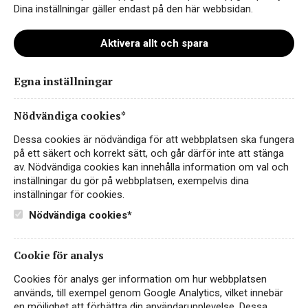
Dina inställningar gäller endast på den här webbsidan.
Aktivera allt och spara
Egna inställningar
hope-grand-reserve-rott-vin-
box-sydafrika-fairtrade
Nödvändiga cookies*
Dessa cookies är nödvändiga för att webbplatsen ska fungera
på ett säkert och korrekt sätt, och går därför inte att stänga
av. Nödvändiga cookies kan innehålla information om val och
inställningar du gör på webbplatsen, exempelvis dina
inställningar för cookies.
Nödvändiga cookies*
Cookie för analys
Cookies för analys ger information om hur webbplatsen
Instagram
används, till exempel genom Google Analytics, vilket innebär
en möjlighet att förbättra din användarupplevelse. Dessa