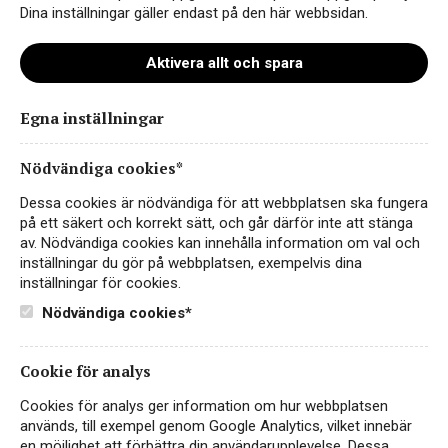
Dina inställningar gäller endast på den här webbsidan.
Aktivera allt och spara
Egna inställningar
Chateau-De-Lussac-2007_1500px
Nödvändiga cookies*
Dessa cookies är nödvändiga för att webbplatsen ska fungera
på ett säkert och korrekt sätt, och går därför inte att stänga
av. Nödvändiga cookies kan innehålla information om val och
inställningar du gör på webbplatsen, exempelvis dina
inställningar för cookies.
Nödvändiga cookies*
Cookie för analys
Instagram
Cookies för analys ger information om hur webbplatsen
används, till exempel genom Google Analytics, vilket innebär
Facebook
en möjlighet att förbättra din användarupplevelse. Dessa