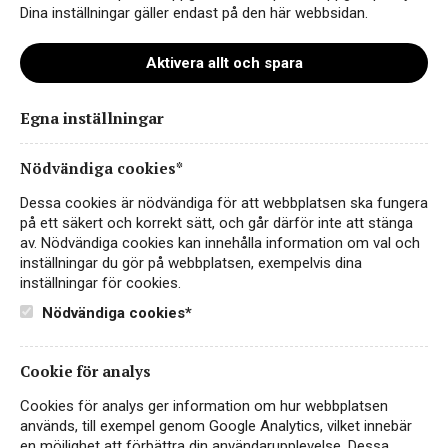
Dina inställningar gäller endast på den här webbsidan.
Aktivera allt och spara
Egna inställningar
Massimo_grande_rosso_guld
kopiera
Nödvändiga cookies*
Dessa cookies är nödvändiga för att webbplatsen ska fungera
på ett säkert och korrekt sätt, och går därför inte att stänga
av. Nödvändiga cookies kan innehålla information om val och
inställningar du gör på webbplatsen, exempelvis dina
inställningar för cookies.
Nödvändiga cookies*
Cookie för analys
Cookies för analys ger information om hur webbplatsen
Instagram
används, till exempel genom Google Analytics, vilket innebär
en möjlighet att förbättra din användarupplevelse. Dessa