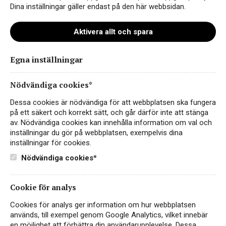
Dina inställningar gäller endast på den här webbsidan.
Aktivera allt och spara
Egna inställningar
doppio-passo-bib_hemsida
Nödvändiga cookies*
Dessa cookies är nödvändiga för att webbplatsen ska fungera
på ett säkert och korrekt sätt, och går därför inte att stänga
av. Nödvändiga cookies kan innehålla information om val och
inställningar du gör på webbplatsen, exempelvis dina
inställningar för cookies.
Nödvändiga cookies*
Cookie för analys
Instagram
Cookies för analys ger information om hur webbplatsen
används, till exempel genom Google Analytics, vilket innebär
Facebook
en möjlighet att förbättra din användarupplevelse. Dessa