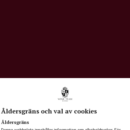
Åldersgräns och val av cookies
Åldersgräns
Denna webbplats innehåller information om alkoholdrycker. För