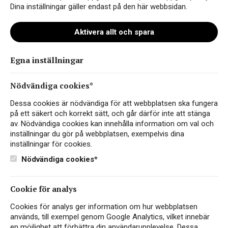
Dina inställningar gäller endast på den här webbsidan.
Aktivera allt och spara
Egna inställningar
Darling Carignan Red Blend
Nödvändiga cookies*
Dessa cookies är nödvändiga för att webbplatsen ska fungera
på ett säkert och korrekt sätt, och går därför inte att stänga
av. Nödvändiga cookies kan innehålla information om val och
inställningar du gör på webbplatsen, exempelvis dina
inställningar för cookies.
Nödvändiga cookies*
Cookie för analys
Instagram
Cookies för analys ger information om hur webbplatsen
används, till exempel genom Google Analytics, vilket innebär
Facebook
en möjlighet att förbättra din användarupplevelse. Dessa