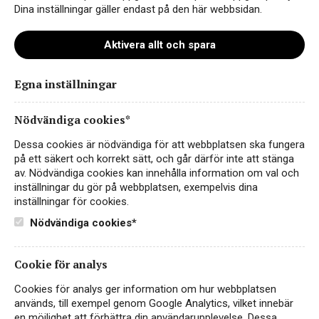
Dina inställningar gäller endast på den här webbsidan.
Aktivera allt och spara
Egna inställningar
wite0163-il-barone-bib-
10000x10000high
Nödvändiga cookies*
Dessa cookies är nödvändiga för att webbplatsen ska fungera
på ett säkert och korrekt sätt, och går därför inte att stänga
av. Nödvändiga cookies kan innehålla information om val och
inställningar du gör på webbplatsen, exempelvis dina
inställningar för cookies.
Nödvändiga cookies*
Cookie för analys
Cookies för analys ger information om hur webbplatsen
Instagram
används, till exempel genom Google Analytics, vilket innebär
en möjlighet att förbättra din användarupplevelse. Dessa