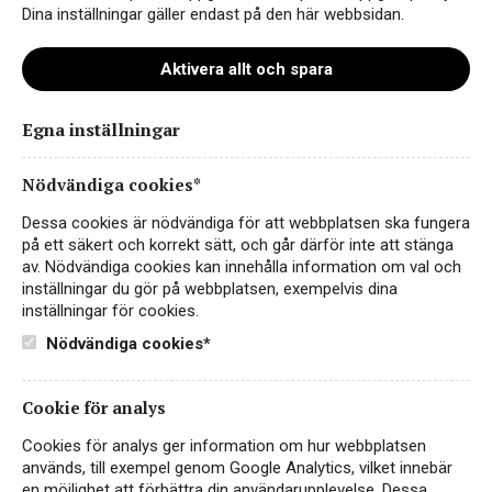
Dina inställningar gäller endast på den här webbsidan.
Aktivera allt och spara
Egna inställningar
La Vecchia Via Barbaresco small
Nödvändiga cookies*
Dessa cookies är nödvändiga för att webbplatsen ska fungera
på ett säkert och korrekt sätt, och går därför inte att stänga
av. Nödvändiga cookies kan innehålla information om val och
inställningar du gör på webbplatsen, exempelvis dina
inställningar för cookies.
Nödvändiga cookies*
Cookie för analys
Instagram
Cookies för analys ger information om hur webbplatsen
används, till exempel genom Google Analytics, vilket innebär
Facebook
en möjlighet att förbättra din användarupplevelse. Dessa