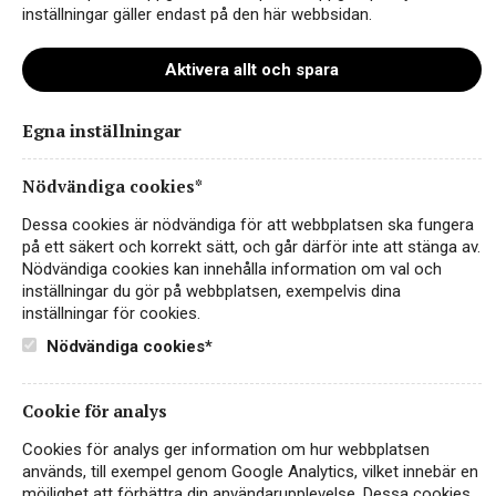
inställningar gäller endast på den här webbsidan.
Aktivera allt och spara
Egna inställningar
lynx_petitesirah_zinfandel_hemsid
Nödvändiga cookies*
Dessa cookies är nödvändiga för att webbplatsen ska fungera
på ett säkert och korrekt sätt, och går därför inte att stänga av.
Nödvändiga cookies kan innehålla information om val och
inställningar du gör på webbplatsen, exempelvis dina
inställningar för cookies.
Nödvändiga cookies*
Cookie för analys
Instagram
Cookies för analys ger information om hur webbplatsen
används, till exempel genom Google Analytics, vilket innebär en
Facebook
möjlighet att förbättra din användarupplevelse. Dessa cookies