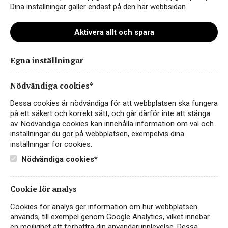
Dina inställningar gäller endast på den här webbsidan.
Aktivera allt och spara
Egna inställningar
viva-Prosecco Pizzolato 2023
Nödvändiga cookies*
Dessa cookies är nödvändiga för att webbplatsen ska fungera
på ett säkert och korrekt sätt, och går därför inte att stänga
av. Nödvändiga cookies kan innehålla information om val och
inställningar du gör på webbplatsen, exempelvis dina
inställningar för cookies.
Nödvändiga cookies*
Cookie för analys
Instagram
Cookies för analys ger information om hur webbplatsen
används, till exempel genom Google Analytics, vilket innebär
Facebook
en möjlighet att förbättra din användarupplevelse. Dessa