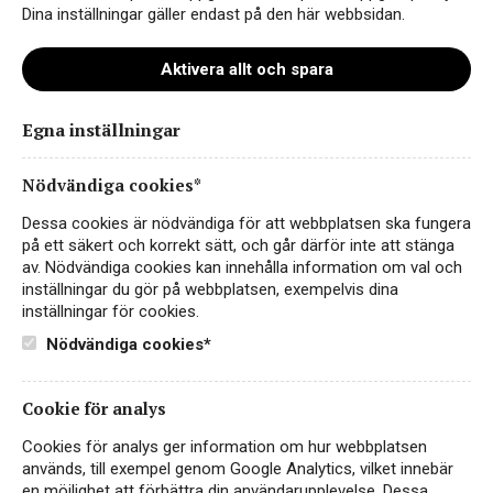
Dina inställningar gäller endast på den här webbsidan.
Aktivera allt och spara
P.Lex Langhe Nebbiolo
Egna inställningar
ART.NR 74890
Nödvändiga cookies*
RÖTT VIN
Dessa cookies är nödvändiga för att webbplatsen ska fungera
ITALIEN, PIEMONTE, LANGHE
på ett säkert och korrekt sätt, och går därför inte att stänga
av. Nödvändiga cookies kan innehålla information om val och
P.Lex Langhe Nebbiolo- 2022! En riktigt grym årgång,
inställningar du gör på webbplatsen, exempelvis dina
elegant och sofistikerad och ett vin som med fördel kan
inställningar för cookies.
fortsätta lagras på flaska ytterligare ett par år om så
Nödvändiga cookies*
önskas. P.Lex…
Läs mer
Cookie för analys
145 kr
KÖP PÅ SYSTEMBOLAGET
Cookies för analys ger information om hur webbplatsen
används, till exempel genom Google Analytics, vilket innebär
P.Lex
100% Nebbiolo
en möjlighet att förbättra din användarupplevelse. Dessa