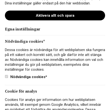
Dina inställningar gäller endast på den här webbsidan.
Aktivera allt och spara
Egna inställningar
plex-langhe-nebbiolo-high
Nödvändiga cookies*
Dessa cookies är nödvändiga för att webbplatsen ska fungera
på ett säkert och korrekt sätt, och går därför inte att stänga
av. Nödvändiga cookies kan innehålla information om val och
inställningar du gör på webbplatsen, exempelvis dina
inställningar för cookies.
Nödvändiga cookies*
Cookie för analys
Instagram
Cookies för analys ger information om hur webbplatsen
används, till exempel genom Google Analytics, vilket innebär
Facebook
en möjlighet att förbättra din användarupplevelse. Dessa