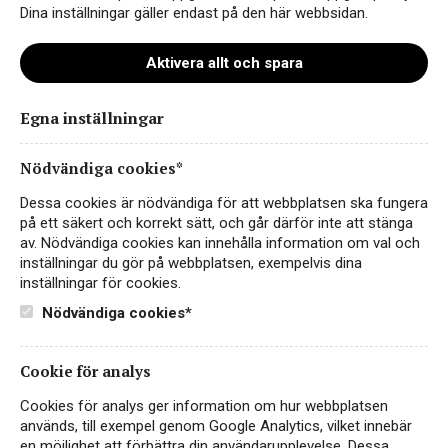
Dina inställningar gäller endast på den här webbsidan.
Aktivera allt och spara
Egna inställningar
P.Lex_Reserva_2014
Nödvändiga cookies*
Dessa cookies är nödvändiga för att webbplatsen ska fungera
på ett säkert och korrekt sätt, och går därför inte att stänga
av. Nödvändiga cookies kan innehålla information om val och
inställningar du gör på webbplatsen, exempelvis dina
inställningar för cookies.
Nödvändiga cookies*
Cookie för analys
Instagram
Cookies för analys ger information om hur webbplatsen
används, till exempel genom Google Analytics, vilket innebär
Facebook
en möjlighet att förbättra din användarupplevelse. Dessa