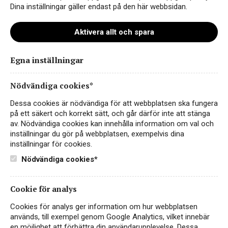
Dina inställningar gäller endast på den här webbsidan.
Aktivera allt och spara
Egna inställningar
74325_Amicale_BIB_glitter_web
Nödvändiga cookies*
Dessa cookies är nödvändiga för att webbplatsen ska fungera
på ett säkert och korrekt sätt, och går därför inte att stänga
av. Nödvändiga cookies kan innehålla information om val och
inställningar du gör på webbplatsen, exempelvis dina
inställningar för cookies.
Nödvändiga cookies*
Cookie för analys
Instagram
Cookies för analys ger information om hur webbplatsen
används, till exempel genom Google Analytics, vilket innebär
Facebook
en möjlighet att förbättra din användarupplevelse. Dessa