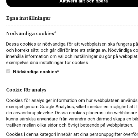
Aktivera allt och spara
Egna inställningar
Nödvändiga cookies*
6508_black_tower_organic_pink_bu
Dessa cookies är nödvändiga för att webbplatsen ska fungera på 
och korrekt sätt, och går därför inte att stänga av. Nödvändiga c
innehålla information om val och inställningar du gör på webbplat
exempelvis dina inställningar för cookies.
Nödvändiga cookies*
Cookie för analys
Cookies för analys ger information om hur webbplatsen används, t
exempel genom Google Analytics, vilket innebär en möjlighet att 
din användarupplevelse. Dessa cookies placeras i din webbläsare 
kunna särskilja användare från varandra och därmed skapa en bil
Instagram
trafiken mellan olika sidor och övrigt beteende på webbplatsen.
Cookies i denna kategori innebär att dina personuppgifter överfö
Facebook