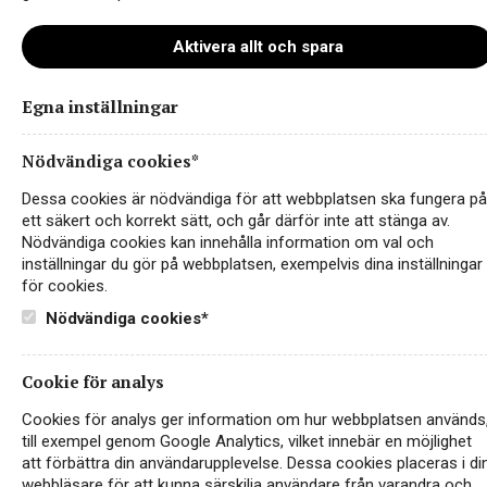
Aktivera allt och spara
Egna inställningar
rendola_sangiovese_10000x10000hi
Nödvändiga cookies*
Dessa cookies är nödvändiga för att webbplatsen ska fungera på
ett säkert och korrekt sätt, och går därför inte att stänga av.
Nödvändiga cookies kan innehålla information om val och
inställningar du gör på webbplatsen, exempelvis dina inställningar
för cookies.
Nödvändiga cookies*
Cookie för analys
Cookies för analys ger information om hur webbplatsen används
Instagram
till exempel genom Google Analytics, vilket innebär en möjlighet
att förbättra din användarupplevelse. Dessa cookies placeras i di
Facebook
webbläsare för att kunna särskilja användare från varandra och