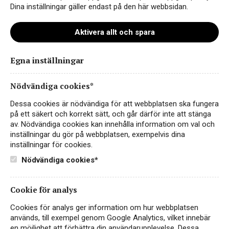
Dina inställningar gäller endast på den här webbsidan.
Aktivera allt och spara
Egna inställningar
wite0181-sisters-run-cabernet-
sauvignon-10000x10000high
Nödvändiga cookies*
Dessa cookies är nödvändiga för att webbplatsen ska fungera
på ett säkert och korrekt sätt, och går därför inte att stänga
av. Nödvändiga cookies kan innehålla information om val och
inställningar du gör på webbplatsen, exempelvis dina
inställningar för cookies.
Nödvändiga cookies*
Cookie för analys
Cookies för analys ger information om hur webbplatsen
Instagram
används, till exempel genom Google Analytics, vilket innebär
en möjlighet att förbättra din användarupplevelse. Dessa