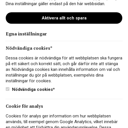
Dina inställningar gäller endast på den här webbsidan.
Aktivera allt och spara
Egna inställningar
Maggio Doc Rosso_v02_NY
Nödvändiga cookies*
Dessa cookies är nödvändiga för att webbplatsen ska fungera
på ett säkert och korrekt sätt, och går därför inte att stänga
av. Nödvändiga cookies kan innehålla information om val och
inställningar du gör på webbplatsen, exempelvis dina
inställningar för cookies.
Nödvändiga cookies*
Cookie för analys
Instagram
Cookies för analys ger information om hur webbplatsen
används, till exempel genom Google Analytics, vilket innebär
Facebook
en möjlighet att förbättra din användarupplevelse. Dessa