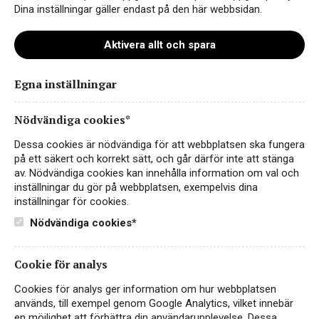
Dina inställningar gäller endast på den här webbsidan.
Aktivera allt och spara
Egna inställningar
Big Zin Old Vines BIB
Nödvändiga cookies*
Dessa cookies är nödvändiga för att webbplatsen ska fungera
på ett säkert och korrekt sätt, och går därför inte att stänga
av. Nödvändiga cookies kan innehålla information om val och
inställningar du gör på webbplatsen, exempelvis dina
inställningar för cookies.
Nödvändiga cookies*
Cookie för analys
Instagram
Cookies för analys ger information om hur webbplatsen
används, till exempel genom Google Analytics, vilket innebär
Facebook
en möjlighet att förbättra din användarupplevelse. Dessa