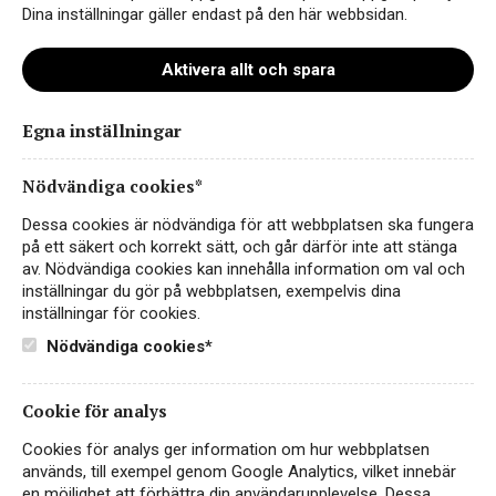
Dina inställningar gäller endast på den här webbsidan.
Aktivera allt och spara
Egna inställningar
en bollery_utan årg_1800px
Nödvändiga cookies*
Dessa cookies är nödvändiga för att webbplatsen ska fungera
på ett säkert och korrekt sätt, och går därför inte att stänga
av. Nödvändiga cookies kan innehålla information om val och
inställningar du gör på webbplatsen, exempelvis dina
inställningar för cookies.
Nödvändiga cookies*
Cookie för analys
Instagram
Cookies för analys ger information om hur webbplatsen
används, till exempel genom Google Analytics, vilket innebär
Facebook
en möjlighet att förbättra din användarupplevelse. Dessa