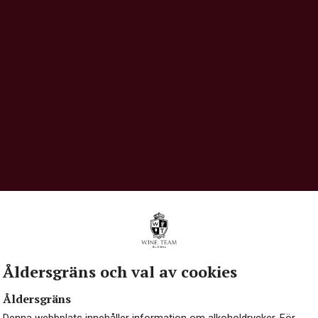
Åldersgräns och val av cookies
Åldersgräns
Denna webbplats innehåller information om alkoholdrycker. För