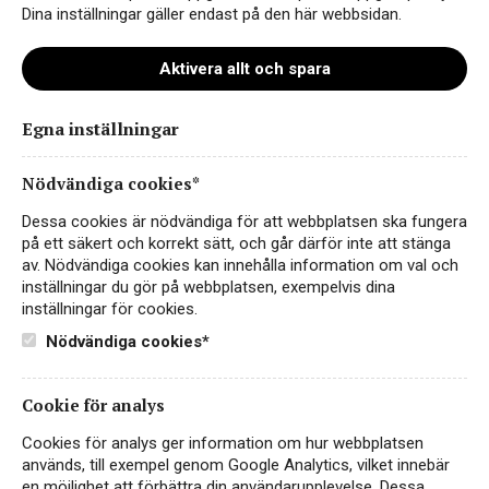
Dina inställningar gäller endast på den här webbsidan.
Aktivera allt och spara
Egna inställningar
G&G_silver_2024
Nödvändiga cookies*
Dessa cookies är nödvändiga för att webbplatsen ska fungera
på ett säkert och korrekt sätt, och går därför inte att stänga
av. Nödvändiga cookies kan innehålla information om val och
inställningar du gör på webbplatsen, exempelvis dina
inställningar för cookies.
Nödvändiga cookies*
Cookie för analys
Instagram
Cookies för analys ger information om hur webbplatsen
används, till exempel genom Google Analytics, vilket innebär
Facebook
en möjlighet att förbättra din användarupplevelse. Dessa