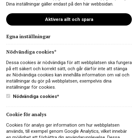
vilket ger jämn kvalitet och god prisvärdhet.
Dina inställningar gäller endast på den här webbsidan.
Området är särskilt känt för Shiraz, Chardonnay
och Cabernet Sauvignon – viner med stor
Aktivera allt och spara
publikvänlighet och global räckvidd.
Egna inställningar
Nödvändiga cookies*
Dessa cookies är nödvändiga för att webbplatsen ska fungera
på ett säkert och korrekt sätt, och går därför inte att stänga
av. Nödvändiga cookies kan innehålla information om val och
inställningar du gör på webbplatsen, exempelvis dina
inställningar för cookies.
Nödvändiga cookies*
Cookie för analys
Cookies för analys ger information om hur webbplatsen
Sister’s Run Old Testament
används, till exempel genom Google Analytics, vilket innebär
en möjlighet att förbättra din användarupplevelse. Dessa