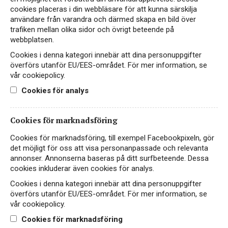
Coonawarra Cabernet
cookies placeras i din webbläsare för att kunna särskilja
Sauvignon
användare från varandra och därmed skapa en bild över
trafiken mellan olika sidor och övrigt beteende på
RÖTT VIN
webbplatsen.
AUSTRALIEN, SOUTH AUSTRALIA,
Cookies i denna kategori innebär att dina personuppgifter
COONAWARRA
överförs utanför EU/EES-området. För mer information, se
vår cookiepolicy.
Generös och elegant med inslag av plommon,
kryddor och kaffe från Coonawarra i Australien
Cookies för analys
115 kr
LÄS MER
Cookies för marknadsföring
Cookies för marknadsföring, till exempel Facebookpixeln, gör
det möjligt för oss att visa personanpassade och relevanta
annonser. Annonserna baseras på ditt surfbeteende. Dessa
cookies inkluderar även cookies för analys.
Cookies i denna kategori innebär att dina personuppgifter
överförs utanför EU/EES-området. För mer information, se
vår cookiepolicy.
Cookies för marknadsföring