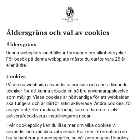
Åldersgräns och val av cookies
Vin från South Eastern
Åldersgräns
Australia
Denna webbplats innehåller information om alkoholdrycker.
För besök på denna webbplats måste du därför vara 25 år
eller äldre.
Cookies
South Eastern Australia är Australiens största
På denna webbsida använder vi cookies och andra liknande
vinområde och omfattar flera välkända regioner
tekniker för att kunna erbjuda en så bra användarupplevelse
som möjligt. Vissa cookies är nödvändiga för att webbsidan
som Barossa Valley, Victoria och New South
ska fungera och är därför alltid aktiverade. Andra cookies, för
Wales. Här skapas fruktiga, välbalanserade viner
analys och/eller marknadsföring, kan du däremot själv
med hjälp av solrikt klimat och modern
aktivera/deaktivera i inställningarna nedan.
vinteknik. Den breda geografin ger vinmakarna
I vår cookiepolicy kan du läsa mer om vilka cookies vi
flexibilitet att blanda druvor från olika distrikt,
använder och vad dina val innebär. För mer information om
hur vi hanterar personuppgifter, se vår personuppgiftspolicy.