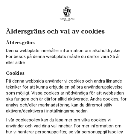
Åldersgräns och val av cookies
Vin från Coonawarra
Åldersgräns
Denna webbplats innehåller information om alkoholdrycker.
För besök på denna webbplats måste du därför vara 25 år
eller äldre.
Cookies
Coonawarra betyder översatt kaprifolens land.
På denna webbsida använder vi cookies och andra liknande
Klimatet är svalt tack vare det havsnära klimatet
tekniker för att kunna erbjuda en så bra användarupplevelse
som möjligt. Vissa cookies är nödvändiga för att webbsidan
med långa varma höstar. Torka är inget problem
ska fungera och är därför alltid aktiverade. Andra cookies, för
då vintrarna är regniga och kalla och fyller på
analys och/eller marknadsföring, kan du däremot själv
grundvattnet. Coonawarras lysande stjärna är
aktivera/deaktivera i inställningarna nedan.
Cabernet Sauvignon men även Shiraz, Riesling
I vår cookiepolicy kan du läsa mer om vilka cookies vi
och Chardonnay ger goda resultat i området.
använder och vad dina val innebär. För mer information om
hur vi hanterar personuppgifter, se vår personuppgiftspolicy.