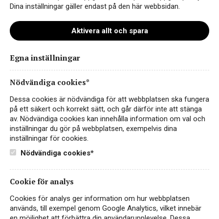
Dina inställningar gäller endast på den här webbsidan.
Aktivera allt och spara
Egna inställningar
Nödvändiga cookies*
Dessa cookies är nödvändiga för att webbplatsen ska fungera
på ett säkert och korrekt sätt, och går därför inte att stänga
av. Nödvändiga cookies kan innehålla information om val och
inställningar du gör på webbplatsen, exempelvis dina
inställningar för cookies.
Nödvändiga cookies*
Sister’s Run Old Testament
Coonawarra Cabernet
Sauvignon
Cookie för analys
Cookies för analys ger information om hur webbplatsen
RÖTT VIN
används, till exempel genom Google Analytics, vilket innebär
AUSTRALIEN, SOUTH AUSTRALIA,
en möjlighet att förbättra din användarupplevelse. Dessa