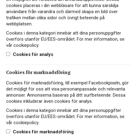
COONAWARRA
cookies placeras i din webbläsare för att kunna särskilja
användare från varandra och därmed skapa en bild över
Generös och elegant med inslag av plommon,
trafiken mellan olika sidor och övrigt beteende på
kryddor och kaffe från Coonawarra i Australien
webbplatsen.
Cookies i denna kategori innebär att dina personuppgifter
115 kr
LÄS MER
överförs utanför EU/EES-området. För mer information, se
vår cookiepolicy.
Cookies för analys
Cookies för marknadsföring
Cookies för marknadsföring, till exempel Facebookpixeln, gör
det möjligt för oss att visa personanpassade och relevanta
annonser. Annonserna baseras på ditt surfbeteende. Dessa
cookies inkluderar även cookies för analys.
Cookies i denna kategori innebär att dina personuppgifter
överförs utanför EU/EES-området. För mer information, se
vår cookiepolicy.
Cookies för marknadsföring
Instagram