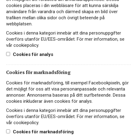
cookies placeras i din webbläsare för att kunna särskilja
P.Lex Pinot Grigio är ett fylligt och fräscht vin
användare från varandra och därmed skapa en bild över
med toner av mogna päron, persika och citrus
trafiken mellan olika sidor och övrigt beteende på
webbplatsen.
109 kr
LÄS MER
Cookies i denna kategori innebär att dina personuppgifter
överförs utanför EU/EES-området. För mer information, se
vår cookiepolicy.
Cookies för analys
Cookies för marknadsföring
Cookies för marknadsföring, till exempel Facebookpixeln, gör
det möjligt för oss att visa personanpassade och relevanta
annonser. Annonserna baseras på ditt surfbeteende. Dessa
cookies inkluderar även cookies för analys.
Cookies i denna kategori innebär att dina personuppgifter
överförs utanför EU/EES-området. För mer information, se
vår cookiepolicy.
Instagram
Cookies för marknadsföring