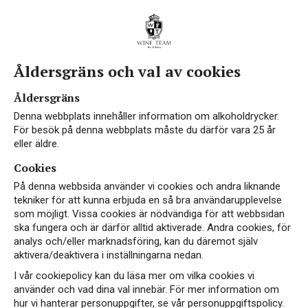
Åldersgräns och val av cookies
Vin från Delle Venezie
Åldersgräns
Denna webbplats innehåller information om alkoholdrycker.
För besök på denna webbplats måste du därför vara 25 år
eller äldre.
Cookies
I Delle Venezie dominerar druvan Pinot Grigio, 7
På denna webbsida använder vi cookies och andra liknande
av 10 viner som tillverkas här är gjorda av denna
tekniker för att kunna erbjuda en så bra användarupplevelse
som möjligt. Vissa cookies är nödvändiga för att webbsidan
friska och aromatiska druva. Området är beläget i
ska fungera och är därför alltid aktiverade. Andra cookies, för
den nordöstra delen av Italien, nära Venedig.
analys och/eller marknadsföring, kan du däremot själv
Klimatet är mycket väl lämpat för
aktivera/deaktivera i inställningarna nedan.
vinframställning, närheten till havet, varma
I vår cookiepolicy kan du läsa mer om vilka cookies vi
dagar, kalla nätter och närheten till alperna
använder och vad dina val innebär. För mer information om
hur vi hanterar personuppgifter, se vår personuppgiftspolicy.