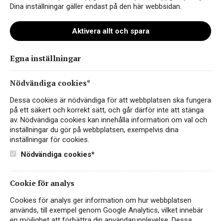
skapar utmärkta förutsättningar för just Pinot
Dina inställningar gäller endast på den här webbsidan.
Grigio.
Aktivera allt och spara
Egna inställningar
VEGAN
EKO
Nödvändiga cookies*
Dessa cookies är nödvändiga för att webbplatsen ska fungera
på ett säkert och korrekt sätt, och går därför inte att stänga
av. Nödvändiga cookies kan innehålla information om val och
inställningar du gör på webbplatsen, exempelvis dina
inställningar för cookies.
Nödvändiga cookies*
P.LEX Pinot Grigio
Cookie för analys
Cookies för analys ger information om hur webbplatsen
VITT VIN
används, till exempel genom Google Analytics, vilket innebär
ITALIEN, DELLE VENEZIE
en möjlighet att förbättra din användarupplevelse. Dessa