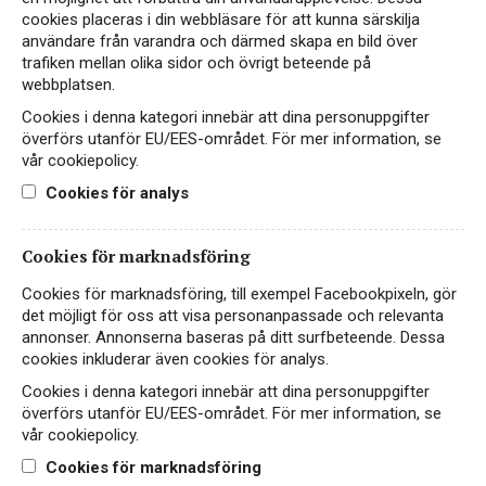
cookies placeras i din webbläsare för att kunna särskilja
användare från varandra och därmed skapa en bild över
trafiken mellan olika sidor och övrigt beteende på
webbplatsen.
Cookies i denna kategori innebär att dina personuppgifter
överförs utanför EU/EES-området. För mer information, se
vår cookiepolicy.
Instagram
Cookies för analys
Facebook
Cookies för marknadsföring
LinkedIn
Cookies för marknadsföring, till exempel Facebookpixeln, gör
det möjligt för oss att visa personanpassade och relevanta
annonser. Annonserna baseras på ditt surfbeteende. Dessa
Kontakt
cookies inkluderar även cookies för analys.
Sekretess- & Cookiepolicy
Cookies i denna kategori innebär att dina personuppgifter
överförs utanför EU/EES-området. För mer information, se
Personuppgiftspolicy
vår cookiepolicy.
English
Cookies för marknadsföring