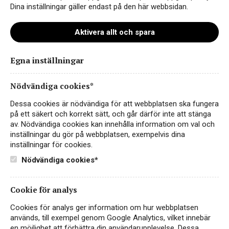
Dina inställningar gäller endast på den här webbsidan.
Aktivera allt och spara
Egna inställningar
El Mar Cava Rosé Brut
Nödvändiga cookies*
CAVA
SPANIEN, KATALONIEN
Dessa cookies är nödvändiga för att webbplatsen ska fungera
på ett säkert och korrekt sätt, och går därför inte att stänga
El Mar Cava Rosé Brut! - en spännande, frisk
av. Nödvändiga cookies kan innehålla information om val och
och smakrik cava!
inställningar du gör på webbplatsen, exempelvis dina
inställningar för cookies.
98 kr
LÄS MER
Nödvändiga cookies*
Cookie för analys
Cookies för analys ger information om hur webbplatsen
används, till exempel genom Google Analytics, vilket innebär
en möjlighet att förbättra din användarupplevelse. Dessa